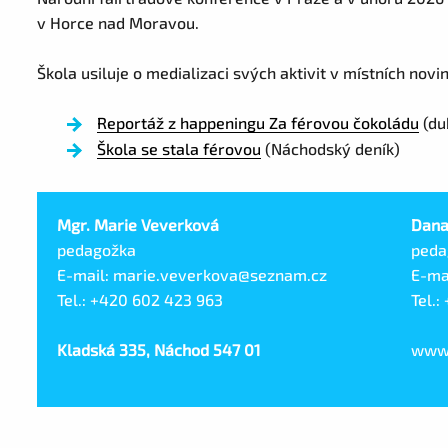
v Horce nad Moravou.
Škola usiluje o medializaci svých aktivit v místních no
Reportáž z happeningu Za férovou čokoládu
(du
Škola se stala férovou
(Náchodský deník)
Mgr. Marie Veverková
Dana
pedagožka
peda
E-mail: marie.veverkova@seznam.cz
E-ma
Tel.: +420 602 423 963
Tel.:
Kladská 335, Náchod 547 01
www.