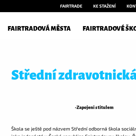
FAIRTRADE
KE STAŽENÍ
KON
FAIRTRADOVÁ MĚSTA
FAIRTRADOVÉ ŠK
Střední zdravotnick
-
Zapojeni s titulem
Škola se ještě pod názvem Střední odborná škola sociáln