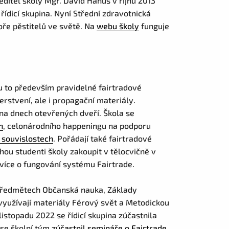
editel školy Mgr. David Hanuš v říjnu 2013
a řídicí skupina. Nyní Střední zdravotnická
ře pěstitelů ve světě. Na
webu školy
funguje
ou to především pravidelné fairtradové
rstvení, ale i propagační materiály.
 na dnech otevřených dveří. Škola se
h
, celonárodního happeningu na podporu
 souvislostech
. Pořádají také fairtradové
hou studenti školy zakoupit v tělocvičně v
více o fungování systému Fairtrade.
předmětech Občanská nauka, Základy
 využívají materiály Férový svět a Metodickou
listopadu 2022 se řídicí skupina zúčastnila
 se školní tým
zúčastnil semináře o Fairtrade