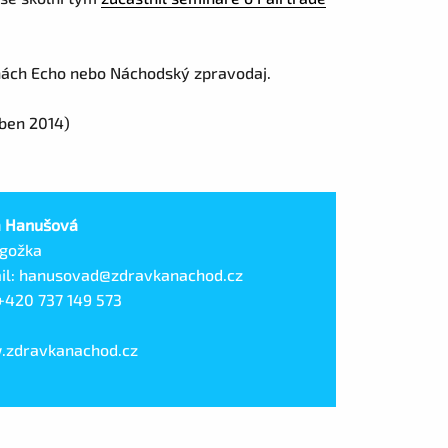
vinách Echo nebo Náchodský zpravodaj.
ben 2014)
 Hanušová
gožka
il: hanusovad@zdravkanachod.cz
 +420 737 149 573
zdravkanachod.cz