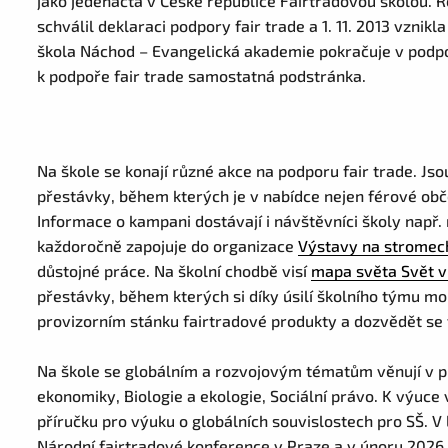
jako jedenáctá v České republice Fairtradovou školou. Ř
schválil deklaraci podpory fair trade a 1. 11. 2013 vznikl
škola Náchod – Evangelická akademie pokračuje v podpo
k podpoře fair trade samostatná podstránka.
Na škole se konají různé akce na podporu fair trade. Js
přestávky, během kterých je v nabídce nejen férové obče
Informace o kampani dostávají i návštěvníci školy např.
každoročně zapojuje do organizace
Výstavy na stromec
důstojné práce. Na školní chodbě visí
mapa světa Svět v
přestávky, během kterých si díky úsilí školního týmu mo
provizorním stánku fairtradové produkty a dozvědět se 
Na škole se globálním a rozvojovým tématům věnují v 
ekonomiky, Biologie a ekologie, Sociální právo. K výuce
příručku pro výuku o globálních souvislostech pro SŠ. V 
Národní fairtradové konference v Praze a v únoru 2026