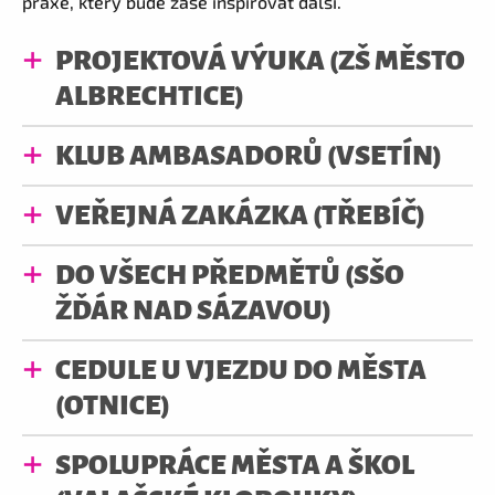
praxe, který bude zase inspirovat další.
PROJEKTOVÁ VÝUKA (ZŠ MĚSTO
ALBRECHTICE)
KLUB AMBASADORŮ (VSETÍN)
VEŘEJNÁ ZAKÁZKA (TŘEBÍČ)
DO VŠECH PŘEDMĚTŮ (SŠO
ŽĎÁR NAD SÁZAVOU)
CEDULE U VJEZDU DO MĚSTA
(OTNICE)
SPOLUPRÁCE MĚSTA A ŠKOL